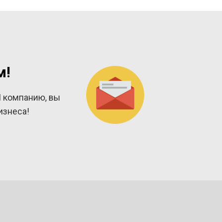
м!
 компанию, вы
изнеса!