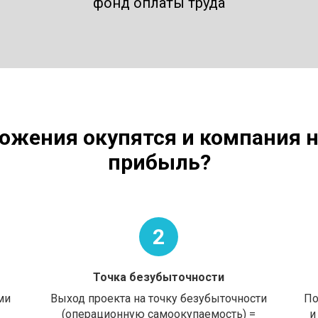
фонд оплаты труда
ложения окупятся и компания 
прибыль?
2
Точка безубыточности
ми
Выход проекта на точку безубыточности
По
(операционную самоокупаемость) =
и