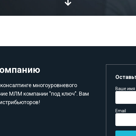
компанию
Оставьт
 консалтинге многоуровневого
Ваше имя
ние МЛМ компании "под ключ". Вам
дистрибьюторов!
Email