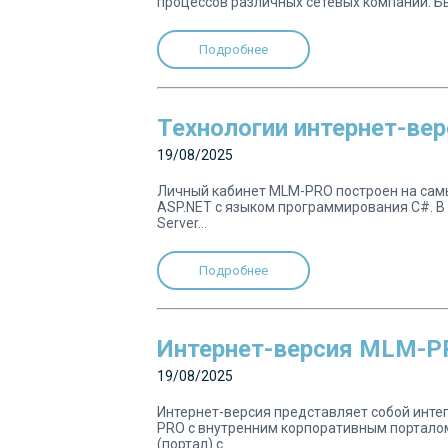
процессов различных сетевых компаний. Б
Подробнее
Технологии интернет-в
19/08/2025
Личный кабинет MLM-PRO построен на самы
ASP.NET с языком программирования C#. В
Server...
Подробнее
Интернет-версия MLM-PR
19/08/2025
Интернет-версия представляет собой инте
PRO с внутренним корпоративным порталом
(портал) с...