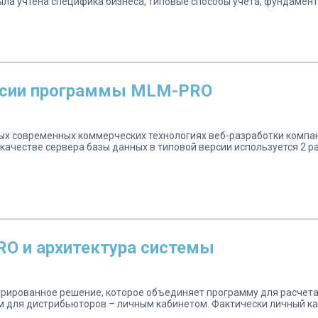
ыла учтена специфика бизнеса, типовые способы учета, фундамент
ерсии программы MLM-PRO
х современных коммерческих технологиях веб-разработки компани
 качестве сервера базы данных в типовой версии используется 2 
O и архитектура системы
грированное решение, которое объединяет программу для расчета
 для дистрибьюторов – личным кабинетом. Фактически личный ка