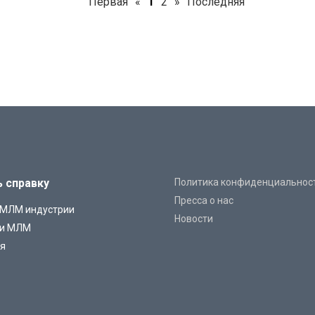
Первая
«
1
2
»
Последняя
ь справку
Политика конфиденциальнос
Пресса о нас
 МЛМ индустрии
Новости
ии МЛМ
ия