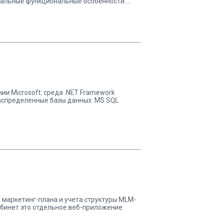
альные функциональные особенности....
и Microsoft: среда .NET Framework
распределенные базы данных: MS SQL
 маркетинг-плана и учета структуры MLM-
бинет это отдельное веб-приложение